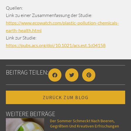
Quellen:
Link zu einer Zusammenfassung der Studie:
https://www.ecowatch.com/plastic-pollution-chemicals-
earth-health.html
Link zur Studie:
https://pubs.acs.org/doi/10.1021/acs.est.1c04158
BEITRAG TEILEN:
ZURÜCK ZUM BLOG
WEITERE BEITRÄGE
Der Sommer Schmeckt Nach Beeren,
Gegrilltem Und Kreativen Erfrischungen