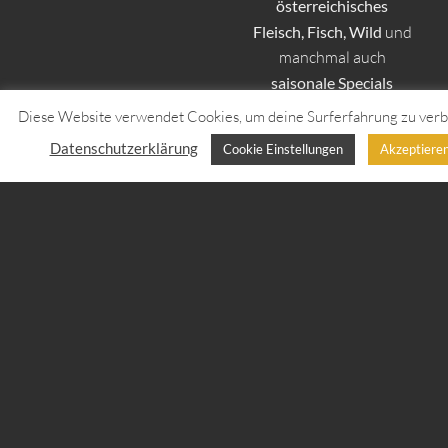
österreichisches
Fleisch, Fisch, Wild
und
manchmal auch
saisonale Specials
vorbestellen
und
im
Diese Website verwendet Cookies, um deine Surferfahrung zu verb
Laden abholen.
Datenschutzerklärung
Cookie Einstellungen
Akzeptiere
Selbstverständlich
alles
in Bio-Qualität!
MEHR
INFOS