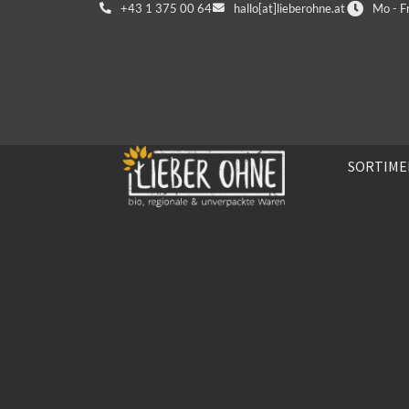
+43 1 375 00 64
hallo[at]lieberohne.at
Mo - F
SORTIME